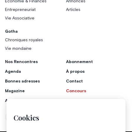
Économie & Finances
Annonces
Entrepreneuriat
Articles
Vie Associative
Gotha
Chroniques royales
Vie mondaine
Nos Rencontres
Abonnement
Agenda
À propos
Bonnes adresses
Contact
Magazine
Concours
Annonceurs
Cookies
Instagram
Facebook