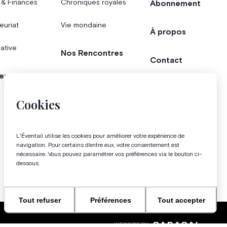
 & Finances
Chroniques royales
Abonnement
euriat
Vie mondaine
À propos
iative
Nos Rencontres
Contact
er
Agenda
Concours
Cookies
Bonnes adresses
L'Éventail utilise les cookies pour améliorer votre expérience de
Magazine
navigation. Pour certains d’entre eux, votre consentement est
nécessaire. Vous pouvez paramétrer vos préférences via le bouton ci-
dessous.
Tout refuser
Préférences
Tout accepter
WEBSITE BY