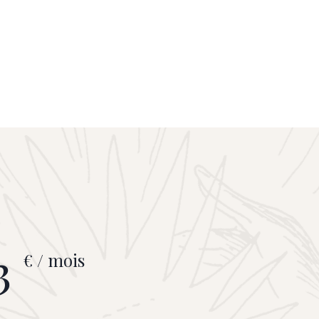
3
€ / mois