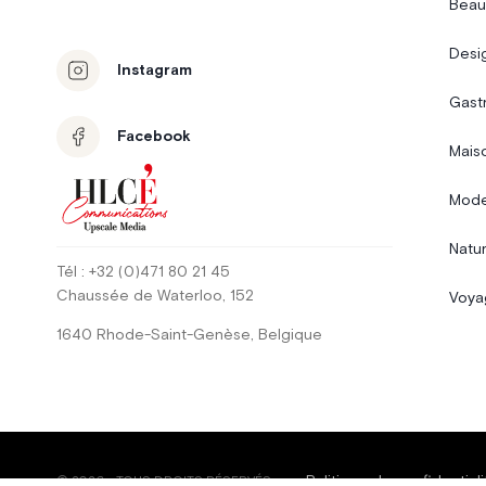
Beau
Desi
Instagram
Gast
Facebook
Mais
Mode
Natur
Tél
: +32 (0)471 80 21 45
Chaussée de Waterloo
, 152
Voya
1640
Rhode-Saint-Genèse
,
Belgique
Politique de confidentiali
©
2026
-
TOUS DROITS RÉSERVÉS