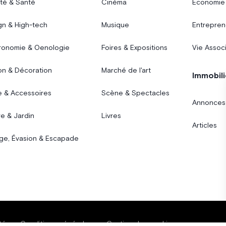
té & Santé
Cinéma
Économie
gn & High-tech
Musique
Entrepren
ronomie & Oenologie
Foires & Expositions
Vie Assoc
on & Décoration
Marché de l'art
Immobili
 & Accessoires
Scène & Spectacles
Annonces
e & Jardin
Livres
Articles
ge, Évasion & Escapade
té
Conditions générales
Gestion des cookies