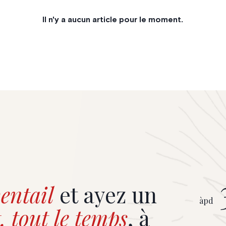
Il n'y a aucun article pour le moment.
entail
et ayez un
àpd
, tout le temps
, à