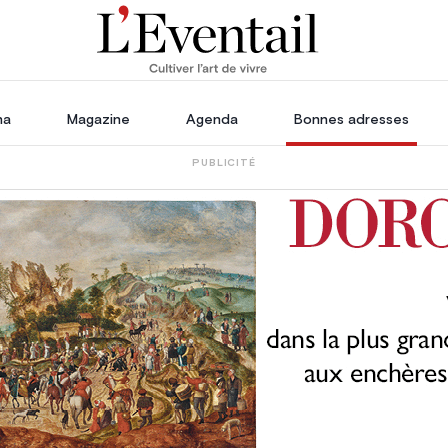
ha
Magazine
Agenda
Bonnes adresses
PUBLICITÉ
oration
Voyage, Évasion & Escapade
s
ssoires
in