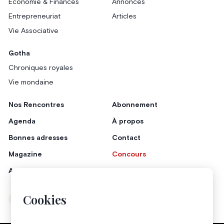
Économie & Finances
Annonces
Entrepreneuriat
Articles
Vie Associative
Gotha
Chroniques royales
Vie mondaine
Nos Rencontres
Abonnement
Agenda
À propos
Bonnes adresses
Contact
Magazine
Concours
Annonceurs
Cookies
Instagram
Facebook