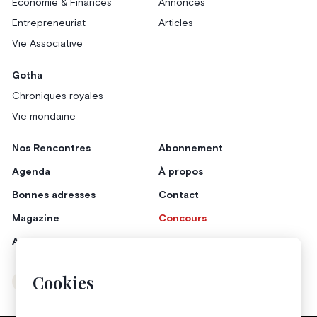
Économie & Finances
Annonces
Entrepreneuriat
Articles
Vie Associative
Gotha
Chroniques royales
Vie mondaine
Nos Rencontres
Abonnement
Agenda
À propos
Bonnes adresses
Contact
Magazine
Concours
Annonceurs
Cookies
Instagram
Facebook