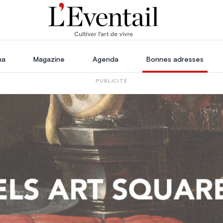
ha
Magazine
Agenda
Bonnes adresses
PUBLICITÉ
oration
Voyage, Évasion & Escapade
s
ssoires
in