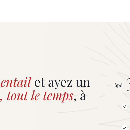
entail
et ayez un
àpd
, tout le temps
, à