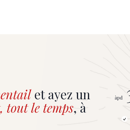
entail
et ayez un
àpd
, tout le temps
, à