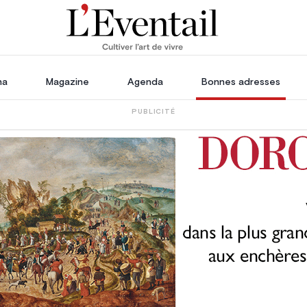
ha
Magazine
Agenda
Bonnes adresses
PUBLICITÉ
oration
Voyage, Évasion & Escapade
s
ssoires
in