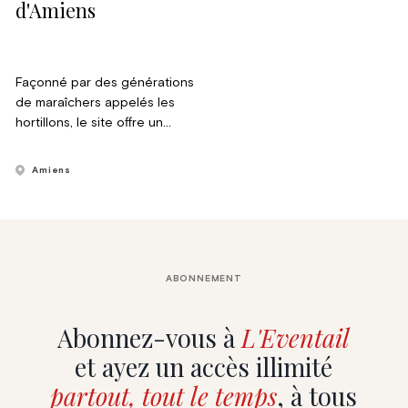
d'Amiens
Façonné par des générations
de maraîchers appelés les
hortillons, le site offre un
paysage unique en France.
Les Hortillonnages sont
Amiens
constitués d’une multitude de
petites parcelles cultivées
entourées d’eau, accessibles
uniquement en barque grâce
à un réseau de petits canaux,
ABONNEMENT
les “rieux”.
Abonnez-vous à
L'Eventail
et ayez un accès illimité
partout, tout le temps
, à tous