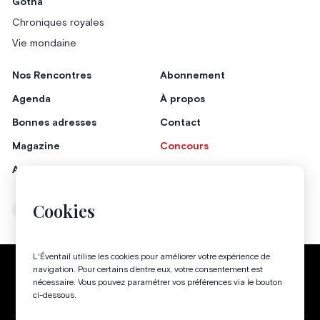
Gotha
Chroniques royales
Vie mondaine
Nos Rencontres
Abonnement
Agenda
À propos
Bonnes adresses
Contact
Magazine
Concours
Annonceurs
Cookies
Instagram
Facebook
L'Éventail utilise les cookies pour améliorer votre expérience de
Politique de confidentialité
Conditions générales
navigation. Pour certains d’entre eux, votre consentement est
nécessaire. Vous pouvez paramétrer vos préférences via le bouton
Gestion des cookies
ci-dessous.