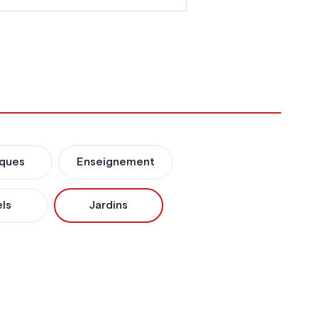
iques
Enseignement
ls
Jardins