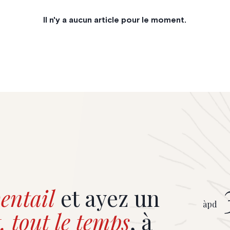
Il n'y a aucun article pour le moment.
entail
et ayez un
àpd
, tout le temps
, à