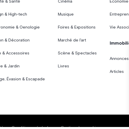
té & Santé
Cinéma
Économie
gn & High-tech
Musique
Entrepren
ronomie & Oenologie
Foires & Expositions
Vie Assoc
on & Décoration
Marché de l'art
Immobili
 & Accessoires
Scène & Spectacles
Annonces
e & Jardin
Livres
Articles
ge, Évasion & Escapade
té
Conditions générales
Gestion des cookies