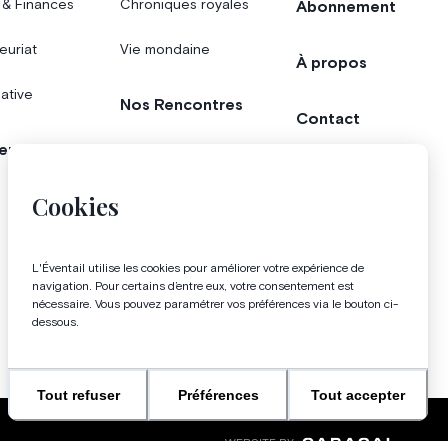
 & Finances
Chroniques royales
Abonnement
euriat
Vie mondaine
À propos
iative
Nos Rencontres
Contact
er
Agenda
Concours
Cookies
Bonnes adresses
L'Éventail utilise les cookies pour améliorer votre expérience de
Magazine
navigation. Pour certains d’entre eux, votre consentement est
nécessaire. Vous pouvez paramétrer vos préférences via le bouton ci-
dessous.
Tout refuser
Préférences
Tout accepter
WEBSITE BY