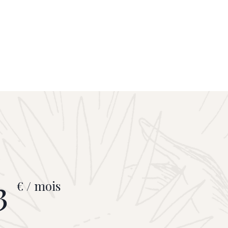
3
€ / mois