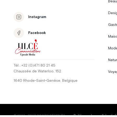
Beau
Desi
Instagram
Gast
Facebook
Mais
Mode
Natur
Tél
: +32 (0)471 80 21 45
Chaussée de Waterloo
, 152
Voya
1640
Rhode-Saint-Genèse
,
Belgique
Politique de confidentiali
©
2026
-
TOUS DROITS RÉSERVÉS