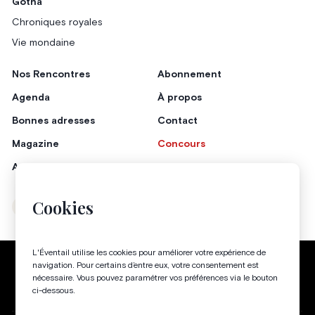
Gotha
Chroniques royales
Vie mondaine
Nos Rencontres
Abonnement
Agenda
À propos
Bonnes adresses
Contact
Magazine
Concours
Annonceurs
Cookies
Instagram
Facebook
L'Éventail utilise les cookies pour améliorer votre expérience de
Politique de confidentialité
Conditions générales
navigation. Pour certains d’entre eux, votre consentement est
nécessaire. Vous pouvez paramétrer vos préférences via le bouton
Gestion des cookies
ci-dessous.