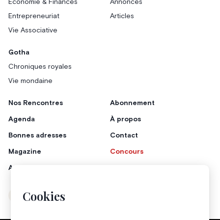
Économie & Finances
Annonces
Entrepreneuriat
Articles
Vie Associative
Gotha
Chroniques royales
Vie mondaine
Nos Rencontres
Abonnement
Agenda
À propos
Bonnes adresses
Contact
Magazine
Concours
Annonceurs
Cookies
Instagram
Facebook