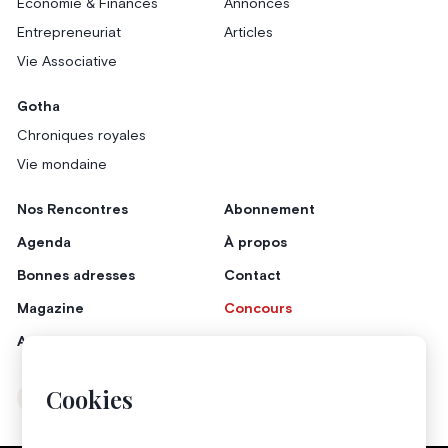
Économie & Finances
Annonces
Entrepreneuriat
Articles
Vie Associative
Gotha
Chroniques royales
Vie mondaine
Nos Rencontres
Abonnement
Agenda
À propos
Bonnes adresses
Contact
Magazine
Concours
Annonceurs
Cookies
Instagram
Facebook