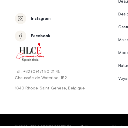
Beau
Desi
Instagram
Gast
Facebook
Mais
Mode
Natur
Tél
: +32 (0)471 80 21 45
Chaussée de Waterloo
, 152
Voya
1640
Rhode-Saint-Genèse
,
Belgique
Politique de confidentiali
©
2026
-
TOUS DROITS RÉSERVÉS