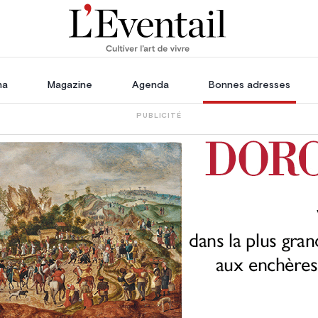
ha
Magazine
Agenda
Bonnes adresses
PUBLICITÉ
oration
Voyage, Évasion & Escapade
s
ssoires
in