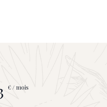
3
€ / mois