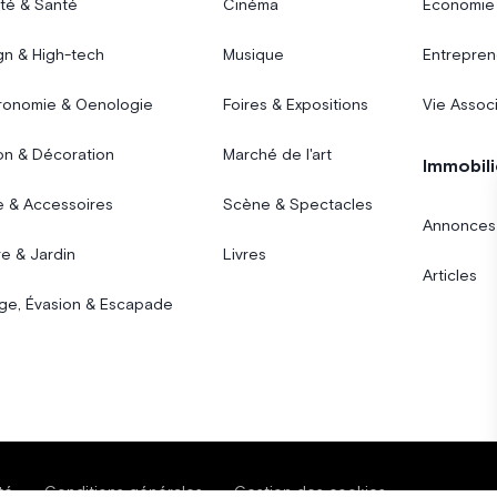
té & Santé
Cinéma
Économie
gn & High-tech
Musique
Entrepren
ronomie & Oenologie
Foires & Expositions
Vie Assoc
on & Décoration
Marché de l'art
Immobili
 & Accessoires
Scène & Spectacles
Annonces
e & Jardin
Livres
Articles
ge, Évasion & Escapade
té
Conditions générales
Gestion des cookies