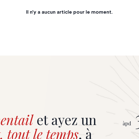
Il n'y a aucun article pour le moment.
entail
et ayez un
àpd
, tout le temps
, à