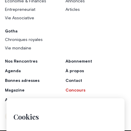
Économie & Finances
Annonces
Entrepreneuriat
Articles
Vie Associative
Gotha
Chroniques royales
Vie mondaine
Nos Rencontres
Abonnement
Agenda
À propos
Bonnes adresses
Contact
Magazine
Concours
Annonceurs
Cookies
Instagram
Facebook