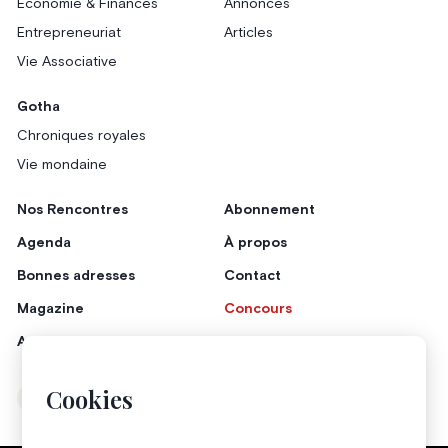
Économie & Finances
Annonces
Entrepreneuriat
Articles
Vie Associative
Gotha
Chroniques royales
Vie mondaine
Nos Rencontres
Abonnement
Agenda
À propos
Bonnes adresses
Contact
Magazine
Concours
Annonceurs
Cookies
Instagram
Facebook