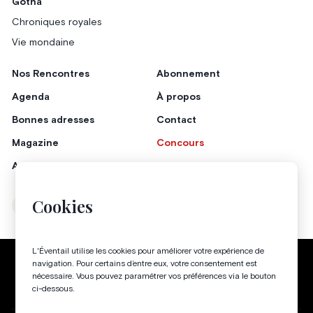
Gotha
Chroniques royales
Vie mondaine
Nos Rencontres
Abonnement
Agenda
À propos
Bonnes adresses
Contact
Magazine
Concours
Annonceurs
Cookies
Instagram
Facebook
L'Éventail utilise les cookies pour améliorer votre expérience de
Politique de confidentialité
Conditions générales
navigation. Pour certains d’entre eux, votre consentement est
nécessaire. Vous pouvez paramétrer vos préférences via le bouton
Gestion des cookies
ci-dessous.