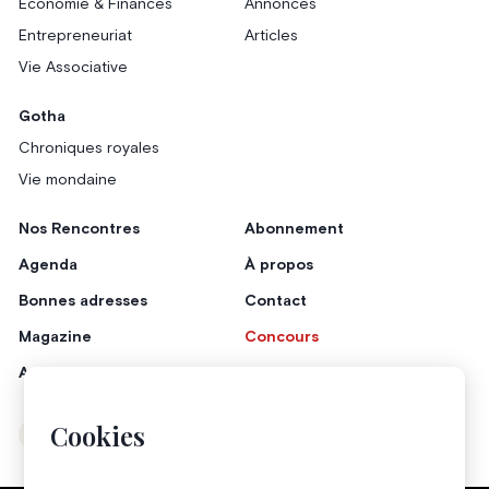
Économie & Finances
Annonces
Entrepreneuriat
Articles
Vie Associative
Gotha
Chroniques royales
Vie mondaine
Nos Rencontres
Abonnement
Agenda
À propos
Bonnes adresses
Contact
Magazine
Concours
Annonceurs
Cookies
Instagram
Facebook