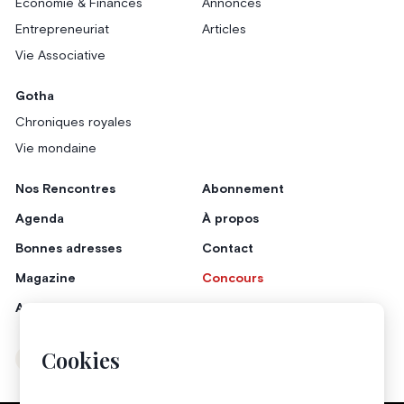
Économie & Finances
Annonces
Entrepreneuriat
Articles
Vie Associative
Gotha
Chroniques royales
Vie mondaine
Nos Rencontres
Abonnement
Agenda
À propos
Bonnes adresses
Contact
Magazine
Concours
Annonceurs
Cookies
Instagram
Facebook