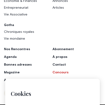
Économie & Finances
Annonces
Entrepreneuriat
Articles
Vie Associative
Gotha
Chroniques royales
Vie mondaine
Nos Rencontres
Abonnement
Agenda
À propos
Bonnes adresses
Contact
Magazine
Concours
Annonceurs
Cookies
Instagram
Facebook