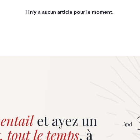
Il n'y a aucun article pour le moment.
entail
et ayez un
àpd
, tout le temps
, à