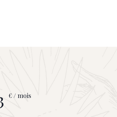
3
€ / mois