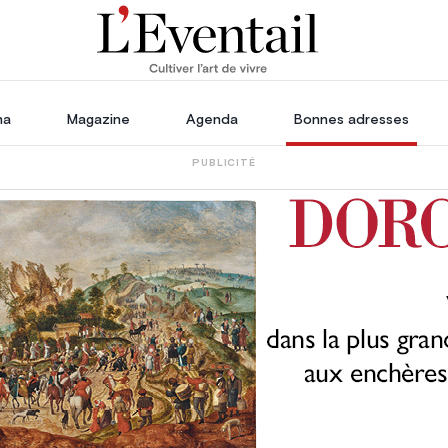
ha
Magazine
Agenda
Bonnes adresses
PUBLICITÉ
coration
Voyage, Évasion & Escapade
les
essoires
rdin