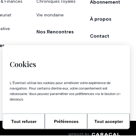
 & Finances
Chroniques royales
Abonnement
euriat
Vie mondaine
À propos
iative
Nos Rencontres
Contact
er
Agenda
Concours
Cookies
Bonnes adresses
Magazine
L'Éventail utilise les cookies pour améliorer votre expérience de
navigation. Pour certains d’entre eux, votre consentement est
nécessaire. Vous pouvez paramétrer vos préférences via le bouton ci-
dessous.
Tout refuser
Préférences
Tout accepter
WEBSITE BY