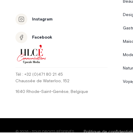
Beau
Desi
Instagram
Gast
Facebook
Mais
Mode
Natur
Tél
: +32 (0)471 80 21 45
Chaussée de Waterloo
, 152
Voya
1640
Rhode-Saint-Genèse
,
Belgique
Politique de confidentiali
©
2026
-
TOUS DROITS RÉSERVÉS