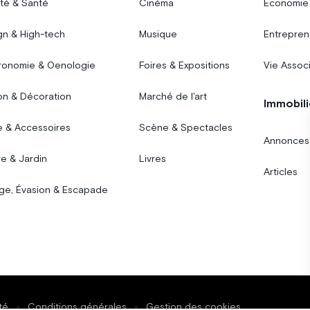
té & Santé
Cinéma
Économie
gn & High-tech
Musique
Entrepren
ronomie & Oenologie
Foires & Expositions
Vie Assoc
on & Décoration
Marché de l'art
Immobili
 & Accessoires
Scène & Spectacles
Annonces
e & Jardin
Livres
Articles
ge, Évasion & Escapade
té
Conditions générales
Gestion des cookies