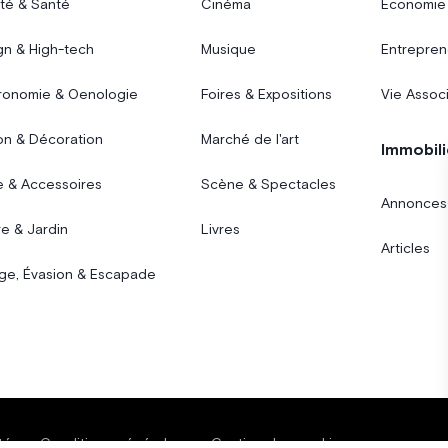
té & Santé
Cinéma
Économie
gn & High-tech
Musique
Entrepren
ronomie & Oenologie
Foires & Expositions
Vie Assoc
on & Décoration
Marché de l'art
Immobili
 & Accessoires
Scène & Spectacles
Annonces
e & Jardin
Livres
Articles
ge, Évasion & Escapade
té
Conditions générales
Gestion des cookies