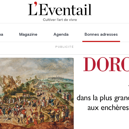
ha
Magazine
Agenda
Bonnes adresses
PUBLICITÉ
oration
Voyage, Évasion & Escapade
s
ssoires
in