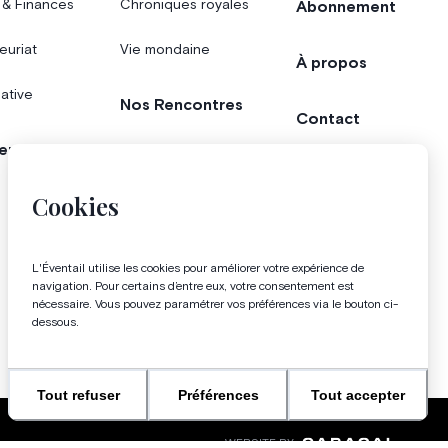
 & Finances
Chroniques royales
Abonnement
euriat
Vie mondaine
À propos
iative
Nos Rencontres
Contact
er
Agenda
Concours
Cookies
Bonnes adresses
L'Éventail utilise les cookies pour améliorer votre expérience de
Magazine
navigation. Pour certains d’entre eux, votre consentement est
nécessaire. Vous pouvez paramétrer vos préférences via le bouton ci-
dessous.
Tout refuser
Préférences
Tout accepter
WEBSITE BY