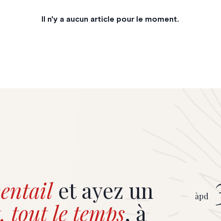
Il n'y a aucun article pour le moment.
entail
et ayez un
àpd
, tout le temps
, à