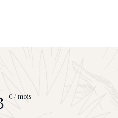
3
€ / mois