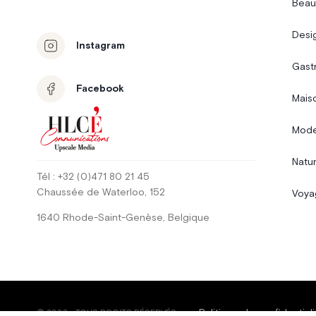
Beau
Desi
Instagram
Gast
Facebook
Mais
Mode
Natur
Tél
: +32 (0)471 80 21 45
Chaussée de Waterloo
, 152
Voya
1640
Rhode-Saint-Genèse
,
Belgique
Politique de confidentiali
©
2026
-
TOUS DROITS RÉSERVÉS