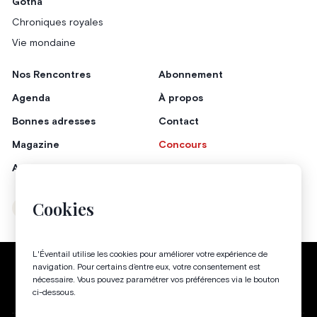
Gotha
Chroniques royales
Vie mondaine
Nos Rencontres
Abonnement
Agenda
À propos
Bonnes adresses
Contact
Magazine
Concours
Annonceurs
Cookies
Instagram
Facebook
L'Éventail utilise les cookies pour améliorer votre expérience de
Politique de confidentialité
Conditions générales
navigation. Pour certains d’entre eux, votre consentement est
nécessaire. Vous pouvez paramétrer vos préférences via le bouton
Gestion des cookies
ci-dessous.