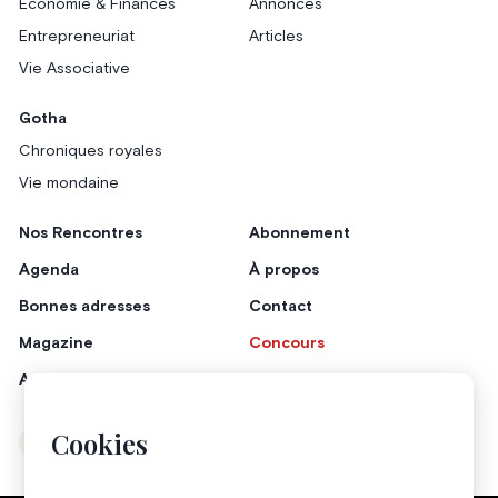
Économie & Finances
Annonces
Entrepreneuriat
Articles
Vie Associative
Gotha
Chroniques royales
Vie mondaine
Nos Rencontres
Abonnement
Agenda
À propos
Bonnes adresses
Contact
Magazine
Concours
Annonceurs
Cookies
Instagram
Facebook