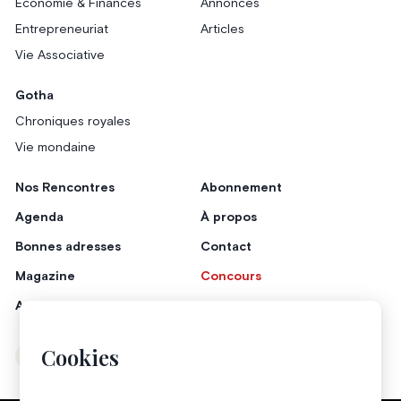
Économie & Finances
Annonces
Entrepreneuriat
Articles
Vie Associative
Gotha
Chroniques royales
Vie mondaine
Nos Rencontres
Abonnement
Agenda
À propos
Bonnes adresses
Contact
Magazine
Concours
Annonceurs
Cookies
Instagram
Facebook