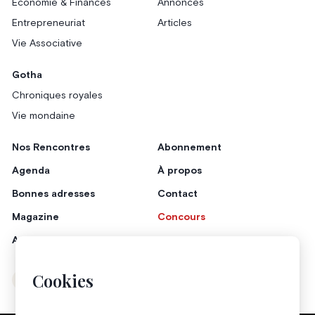
Économie & Finances
Annonces
Entrepreneuriat
Articles
Vie Associative
Gotha
Chroniques royales
Vie mondaine
Nos Rencontres
Abonnement
Agenda
À propos
Bonnes adresses
Contact
Magazine
Concours
Annonceurs
Cookies
Instagram
Facebook