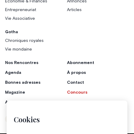
Économie & Finances
Annonces
Entrepreneuriat
Articles
Vie Associative
Gotha
Chroniques royales
Vie mondaine
Nos Rencontres
Abonnement
Agenda
À propos
Bonnes adresses
Contact
Magazine
Concours
Annonceurs
Cookies
Instagram
Facebook