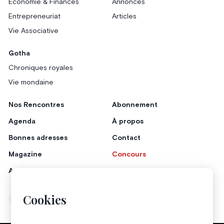
Économie & Finances
Annonces
Entrepreneuriat
Articles
Vie Associative
Gotha
Chroniques royales
Vie mondaine
Nos Rencontres
Abonnement
Agenda
À propos
Bonnes adresses
Contact
Magazine
Concours
Annonceurs
Cookies
Instagram
Facebook