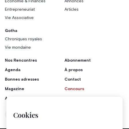
Économie & Finances
Annonces
Entrepreneuriat
Articles
Vie Associative
Gotha
Chroniques royales
Vie mondaine
Nos Rencontres
Abonnement
Agenda
À propos
Bonnes adresses
Contact
Magazine
Concours
Annonceurs
Cookies
Instagram
Facebook