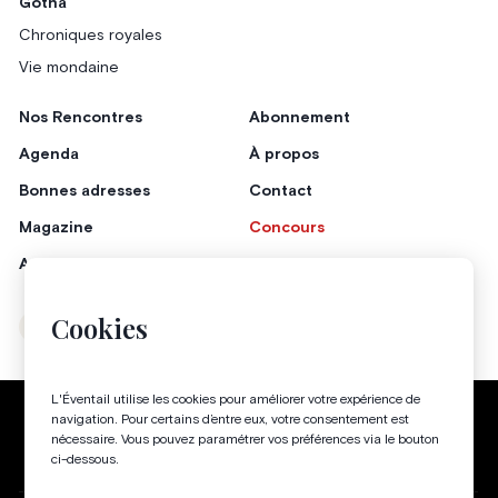
Gotha
Chroniques royales
Vie mondaine
Nos Rencontres
Abonnement
Agenda
À propos
Bonnes adresses
Contact
Magazine
Concours
Annonceurs
Cookies
Instagram
Facebook
L'Éventail utilise les cookies pour améliorer votre expérience de
Politique de confidentialité
Conditions générales
navigation. Pour certains d’entre eux, votre consentement est
nécessaire. Vous pouvez paramétrer vos préférences via le bouton
Gestion des cookies
ci-dessous.