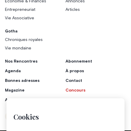
Économie & Finances
Annonces
Entrepreneuriat
Articles
Vie Associative
Gotha
Chroniques royales
Vie mondaine
Nos Rencontres
Abonnement
Agenda
À propos
Bonnes adresses
Contact
Magazine
Concours
Annonceurs
Cookies
Instagram
Facebook