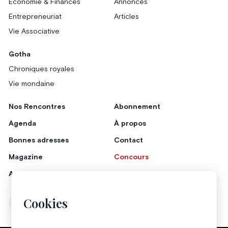
Économie & Finances
Annonces
Entrepreneuriat
Articles
Vie Associative
Gotha
Chroniques royales
Vie mondaine
Nos Rencontres
Abonnement
Agenda
À propos
Bonnes adresses
Contact
Magazine
Concours
Annonceurs
Cookies
Instagram
Facebook