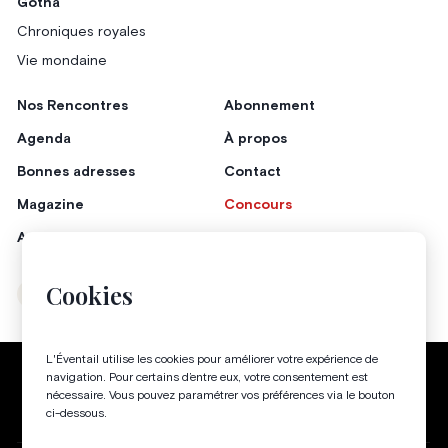
Gotha
Chroniques royales
Vie mondaine
Nos Rencontres
Abonnement
Agenda
À propos
Bonnes adresses
Contact
Magazine
Concours
Annonceurs
Cookies
Instagram
Facebook
L'Éventail utilise les cookies pour améliorer votre expérience de
Politique de confidentialité
Conditions générales
navigation. Pour certains d’entre eux, votre consentement est
nécessaire. Vous pouvez paramétrer vos préférences via le bouton
Gestion des cookies
ci-dessous.