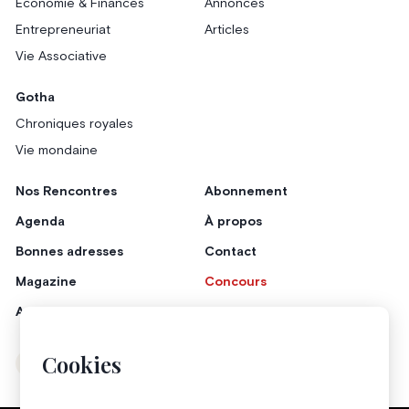
Économie & Finances
Annonces
Entrepreneuriat
Articles
Vie Associative
Gotha
Chroniques royales
Vie mondaine
Nos Rencontres
Abonnement
Agenda
À propos
Bonnes adresses
Contact
Magazine
Concours
Annonceurs
Cookies
Instagram
Facebook