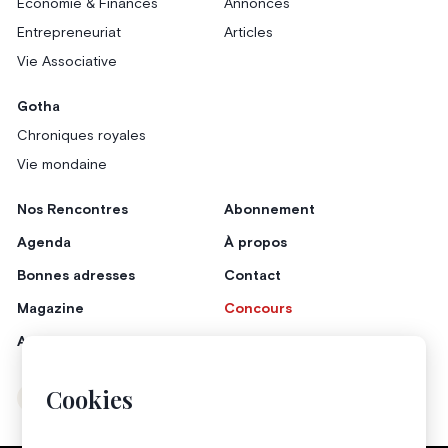
Économie & Finances
Annonces
Entrepreneuriat
Articles
Vie Associative
Gotha
Chroniques royales
Vie mondaine
Nos Rencontres
Abonnement
Agenda
À propos
Bonnes adresses
Contact
Magazine
Concours
Annonceurs
Cookies
Instagram
Facebook