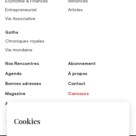
Économie & Finances
Annonces
Entrepreneuriat
Articles
Vie Associative
Gotha
Chroniques royales
Vie mondaine
Nos Rencontres
Abonnement
Agenda
À propos
Bonnes adresses
Contact
Magazine
Concours
Annonceurs
Cookies
Instagram
Facebook