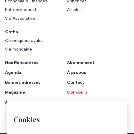
Économie & Finances
Annonces
Entrepreneuriat
Articles
Vie Associative
Gotha
Chroniques royales
Vie mondaine
Nos Rencontres
Abonnement
Agenda
À propos
Bonnes adresses
Contact
Magazine
Concours
Annonceurs
Cookies
Instagram
Facebook