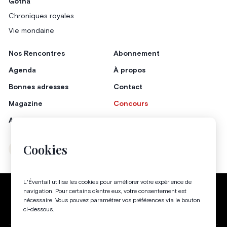
Gotha
Chroniques royales
Vie mondaine
Nos Rencontres
Abonnement
Agenda
À propos
Bonnes adresses
Contact
Magazine
Concours
Annonceurs
Cookies
Instagram
Facebook
L'Éventail utilise les cookies pour améliorer votre expérience de
Politique de confidentialité
Conditions générales
navigation. Pour certains d’entre eux, votre consentement est
nécessaire. Vous pouvez paramétrer vos préférences via le bouton
Gestion des cookies
ci-dessous.