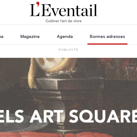
ha
Magazine
Agenda
Bonnes adresses
PUBLICITÉ
coration
Voyage, Évasion & Escapade
les
essoires
rdin