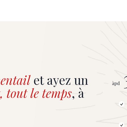
entail
et ayez un
àpd
, tout le temps
, à