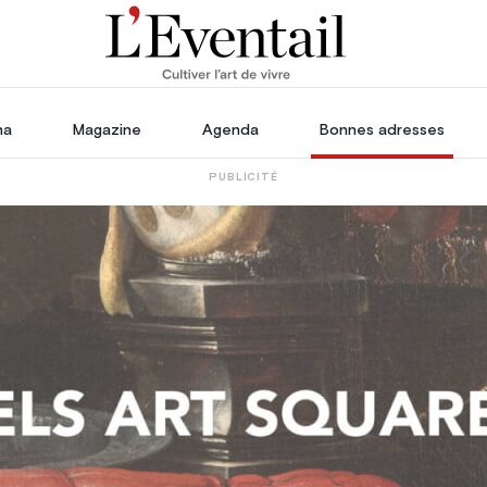
ha
Magazine
Agenda
Bonnes adresses
PUBLICITÉ
oration
Voyage, Évasion & Escapade
s
ssoires
in