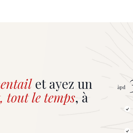
entail
et ayez un
àpd
, tout le temps
, à