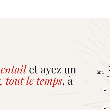
entail
et ayez un
àpd
, tout le temps
, à