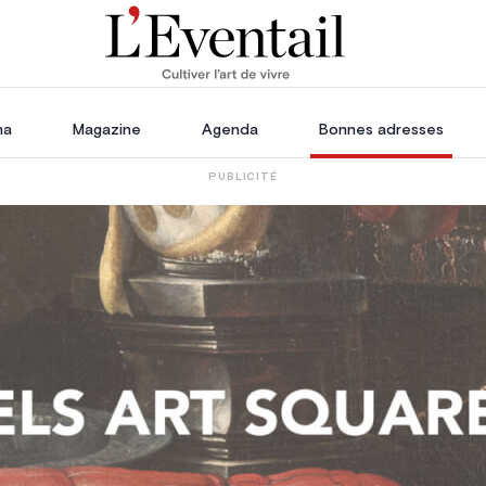
ha
Magazine
Agenda
Bonnes adresses
PUBLICITÉ
oration
Voyage, Évasion & Escapade
s
ssoires
in