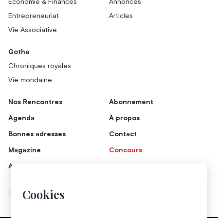
Économie & Finances
Annonces
Entrepreneuriat
Articles
Vie Associative
Gotha
Chroniques royales
Vie mondaine
Nos Rencontres
Abonnement
Agenda
À propos
Bonnes adresses
Contact
Magazine
Concours
Annonceurs
Cookies
Instagram
Facebook