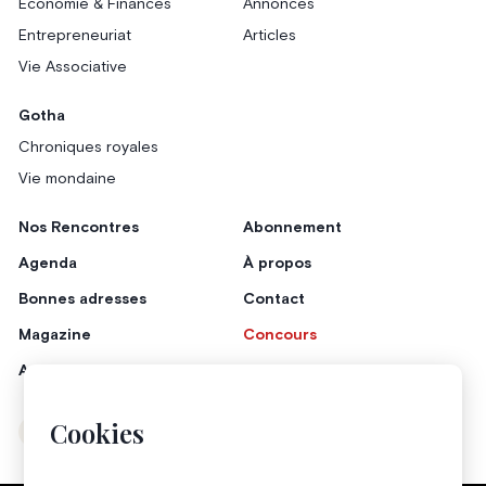
Économie & Finances
Annonces
Entrepreneuriat
Articles
Vie Associative
Gotha
Chroniques royales
Vie mondaine
Nos Rencontres
Abonnement
Agenda
À propos
Bonnes adresses
Contact
Magazine
Concours
Annonceurs
Cookies
Instagram
Facebook