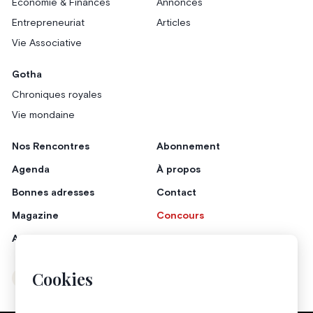
Économie & Finances
Annonces
Entrepreneuriat
Articles
Vie Associative
Gotha
Chroniques royales
Vie mondaine
Nos Rencontres
Abonnement
Agenda
À propos
Bonnes adresses
Contact
Magazine
Concours
Annonceurs
Cookies
Instagram
Facebook