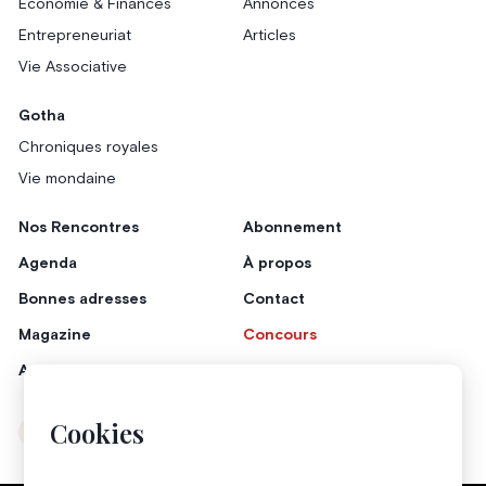
Économie & Finances
Annonces
Entrepreneuriat
Articles
Vie Associative
Gotha
Chroniques royales
Vie mondaine
Nos Rencontres
Abonnement
Agenda
À propos
Bonnes adresses
Contact
Magazine
Concours
Annonceurs
Cookies
Instagram
Facebook