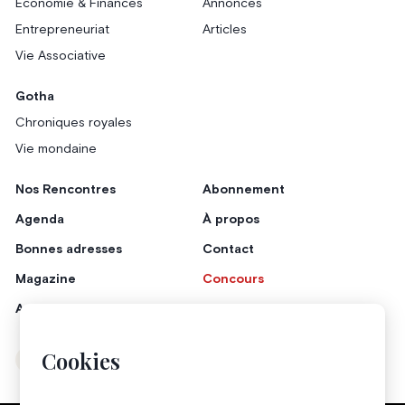
Économie & Finances
Annonces
Entrepreneuriat
Articles
Vie Associative
Gotha
Chroniques royales
Vie mondaine
Nos Rencontres
Abonnement
Agenda
À propos
Bonnes adresses
Contact
Magazine
Concours
Annonceurs
Cookies
Instagram
Facebook