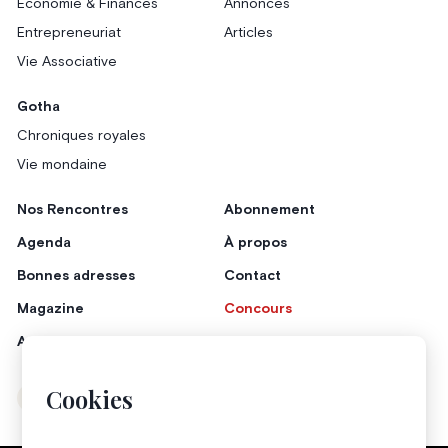
Économie & Finances
Annonces
Entrepreneuriat
Articles
Vie Associative
Gotha
Chroniques royales
Vie mondaine
Nos Rencontres
Abonnement
Agenda
À propos
Bonnes adresses
Contact
Magazine
Concours
Annonceurs
Cookies
Instagram
Facebook