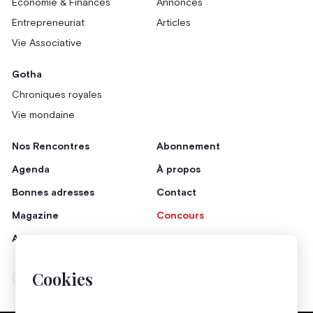
Économie & Finances
Annonces
Entrepreneuriat
Articles
Vie Associative
Gotha
Chroniques royales
Vie mondaine
Nos Rencontres
Abonnement
Agenda
À propos
Bonnes adresses
Contact
Magazine
Concours
Annonceurs
Cookies
Instagram
Facebook