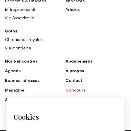
Économie & Finances
Annonces
Entrepreneuriat
Articles
Vie Associative
Gotha
Chroniques royales
Vie mondaine
Nos Rencontres
Abonnement
Agenda
À propos
Bonnes adresses
Contact
Magazine
Concours
Annonceurs
Cookies
Instagram
Facebook