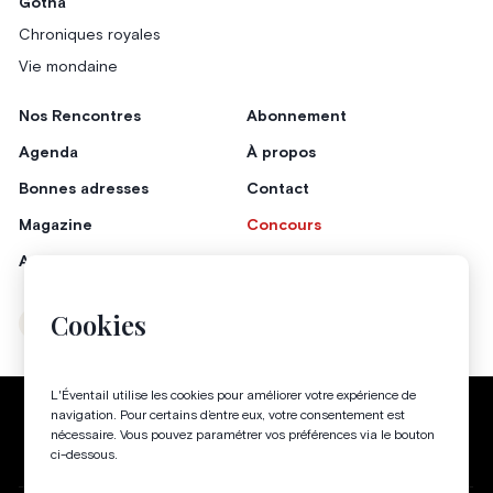
Gotha
Chroniques royales
Vie mondaine
Nos Rencontres
Abonnement
Agenda
À propos
Bonnes adresses
Contact
Magazine
Concours
Annonceurs
Cookies
Instagram
Facebook
L'Éventail utilise les cookies pour améliorer votre expérience de
Politique de confidentialité
Conditions générales
navigation. Pour certains d’entre eux, votre consentement est
nécessaire. Vous pouvez paramétrer vos préférences via le bouton
Gestion des cookies
ci-dessous.