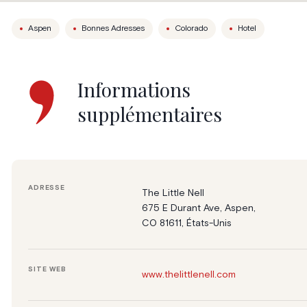
Aspen
Bonnes Adresses
Colorado
Hotel
Informations
supplémentaires
ADRESSE
The Little Nell
675 E Durant Ave, Aspen,
CO 81611, États-Unis
SITE WEB
www.thelittlenell.com