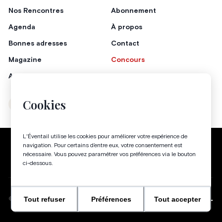
Nos Rencontres
Abonnement
Agenda
À propos
Bonnes adresses
Contact
Magazine
Concours
Annonceurs
Cookies
Instagram
Facebook
L'Éventail utilise les cookies pour améliorer votre expérience de
Politique de confidentialité
Conditions générales
navigation. Pour certains d’entre eux, votre consentement est
nécessaire. Vous pouvez paramétrer vos préférences via le bouton
Gestion des cookies
ci-dessous.
Tout refuser
Préférences
Tout accepter
WEBSITE BY
©
2026
-
TOUS DROITS RÉSERVÉS